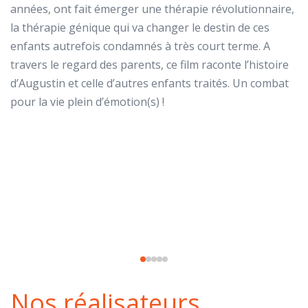
M
années, ont fait émerger une thérapie révolutionnaire,
la thérapie génique qui va changer le destin de ces
A 
enfants autrefois condamnés à très court terme. A
re
travers le regard des parents, ce film raconte l’histoire
p
d’Augustin et celle d’autres enfants traités. Un combat
c
pour la vie plein d’émotion(s) !
Bu
a
t
Nos réalisateurs